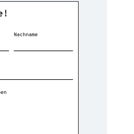
e!
Nachname
ben