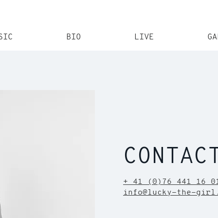
SIC
BIO
LIVE
GA
CONTAC
+ 41 (0)76 441 16 0
info@lucky-the-girl